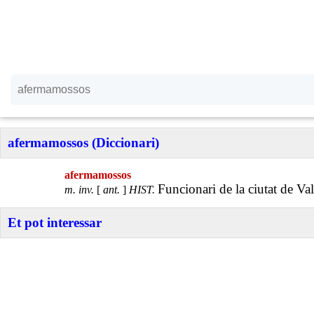
afermamossos (Diccionari)
afermamossos
Funcionari de la ciutat de Val
m. inv.
[
ant.
]
HIST.
Et pot interessar