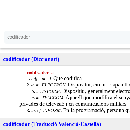
codificador (Diccionari)
codificador -a
Que codifica.
1.
adj.
i
m.
i
f.
Dispositiu, circuit o aparell 
2.
a.
m. ELECTRÒN.
Dispositiu, generalment electrò
b.
m. INFORM.
Aparell que modifica el senya
c.
m. TELECOM.
privades de televisió i en comunicacions militars.
En la programació, persona que
3.
m.
i
f. INFORM.
codificador (Traducció Valencià-Castellà)