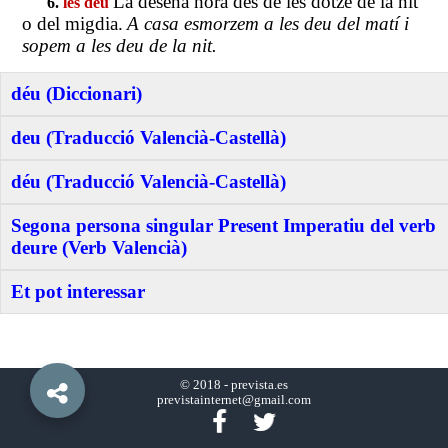
La desena hora des de les dotze de la nit
6.
les deu
o del migdia.
A casa esmorzem a les deu del matí i
sopem a les deu de la nit.
déu (Diccionari)
deu (Traducció Valencià-Castellà)
déu (Traducció Valencià-Castellà)
Segona persona singular Present Imperatiu del verb
deure (Verb Valencià)
Et pot interessar
© 2018 -
prevista.es
previstainternet@gmail.com