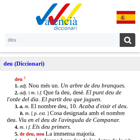
deu (Diccionari)
1
deu
Nou més un.
Un arbre de deu branques.
1.
adj.
Que fa deu, desé.
El punt deu de
2.
adj.
i
m.
i
f.
l'orde del dia. El partit deu que juguen.
El nombre deu, 10.
Acaba d'eixir el deu.
3.
a.
m.
Cosa designada amb el nombre
b.
m.
[
p. ext.
]
deu.
Viu en el deu de l'avinguda de Campanar.
Els deu primers.
4.
m.
i
f.
La immensa majoria.
5.
de deu, nou