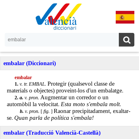
embalar (Diccionari)
embalar
Protegir (qualsevol classe de
1.
v. tr. EMBAL.
materials o objectes) proveint-los d'un embalatge.
Augmentar un corredor o un
2.
a.
v. pron.
automòbil la velocitat.
Esta moto s'embala molt.
Raonar precipitadament, exaltar-
b.
v. pron.
[
fig.
]
se.
Quan parla de política s'embala!
embalar (Traducció Valencià-Castellà)