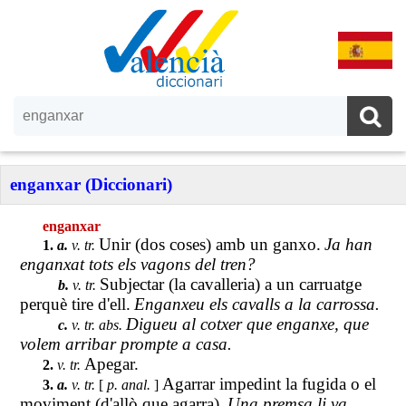
enganxar (Diccionari)
enganxar
Unir (dos coses) amb un ganxo.
Ja han
1.
a.
v. tr.
enganxat tots els vagons del tren?
Subjectar (la cavalleria) a un carruatge
b.
v. tr.
perquè tire d'ell.
Enganxeu els cavalls a la carrossa.
Digueu al cotxer que enganxe, que
c.
v. tr. abs.
volem arribar prompte a casa.
Apegar.
2.
v. tr.
Agarrar impedint la fugida o el
3.
a.
v. tr.
[
p. anal.
]
moviment (d'allò que agarra).
Una premsa li va