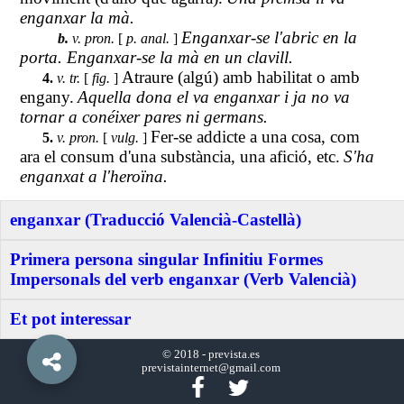
enganxar la mà.
Enganxar-se l'abric en la
b.
v. pron.
[
p. anal.
]
porta. Enganxar-se la mà en un clavill.
Atraure (algú) amb habilitat o amb
4.
v. tr.
[
fig.
]
engany.
Aquella dona el va enganxar i ja no va
tornar a conéixer pares ni germans.
Fer-se addicte a una cosa, com
5.
v. pron.
[
vulg.
]
ara el consum d'una substància, una afició, etc.
S'ha
enganxat a l'heroïna.
enganxar (Traducció Valencià-Castellà)
Primera persona singular Infinitiu Formes
Impersonals del verb enganxar (Verb Valencià)
Et pot interessar
© 2018 -
prevista.es
previstainternet@gmail.com