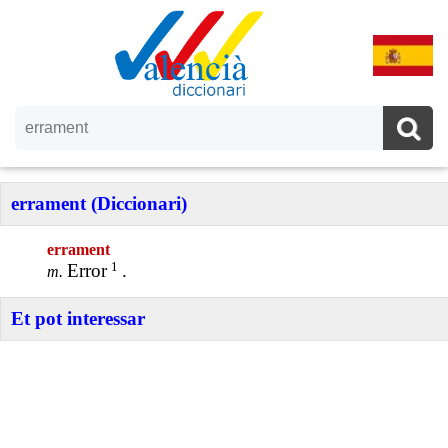
errament (Diccionari)
errament
1
Error
.
m.
Et pot interessar