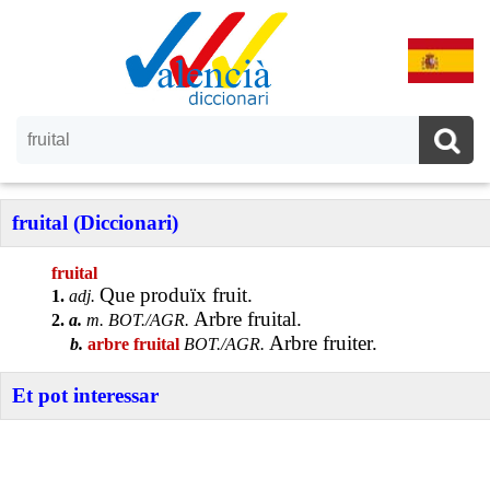
fruital (Diccionari)
fruital
Que produïx fruit.
1.
adj.
Arbre fruital.
2.
a.
m. BOT./AGR.
Arbre fruiter.
b.
arbre fruital
BOT./AGR.
Et pot interessar